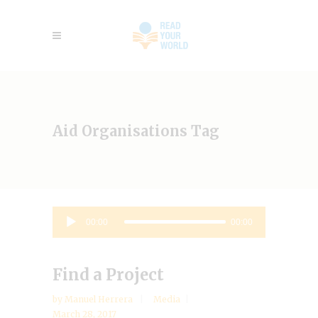
Aid Organisations Tag
Audio
00:00
00:00
Player
Find a Project
by
Manuel Herrera
Media
March 28, 2017