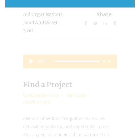
,
Aid Organisations
Share:
,
Food And Water
NGO
Audio
00:00
00:00
Player
Find a Project
by
Manuel Herrera
Education
March 28, 2017
Alienum phaedrum torquatos nec eu, vis
detraxit periculis ex, nihil expetendis in mei.
Mei an pericula euripidis, hinc partem ei est.