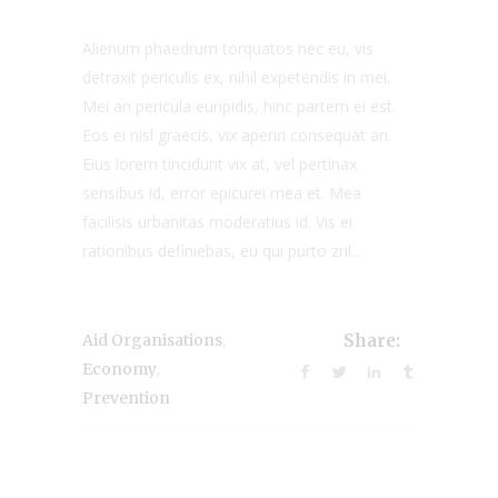
Alienum phaedrum torquatos nec eu, vis
detraxit periculis ex, nihil expetendis in mei.
Mei an pericula euripidis, hinc partem ei est.
Eos ei nisl graecis, vix aperiri consequat an.
Eius lorem tincidunt vix at, vel pertinax
sensibus id, error epicurei mea et. Mea
facilisis urbanitas moderatius id. Vis ei
rationibus definiebas, eu qui purto zril...
,
Aid Organisations
Share:
,
Economy
Prevention