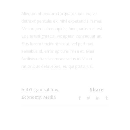
Alienum phaedrum torquatos nec eu, vis
detraxit periculis ex, nihil expetendis in mei.
Mei an pericula euripidis, hinc partem ei est.
Eos ei nisl graecis, vix aperiri consequat an.
Eius lorem tincidunt vix at, vel pertinax
sensibus id, error epicurei mea et. Mea
facilisis urbanitas moderatius id. Vis ei
rationibus definiebas, eu qui purto zril...
,
Aid Organisations
Share:
,
Economy
Media