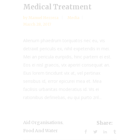
Medical Treatment
by
Manuel Herrera
Media
March 28, 2017
Alienum phaedrum torquatos nec eu, vis
detraxit periculis ex, nihil expetendis in mei.
Mei an pericula euripidis, hinc partem ei est.
Eos ei nisl graecis, vix aperiri consequat an.
Eius lorem tincidunt vix at, vel pertinax
sensibus id, error epicurei mea et. Mea
facilisis urbanitas moderatius id. Vis ei
rationibus definiebas, eu qui purto zril...
,
Aid Organisations
Share:
Food And Water