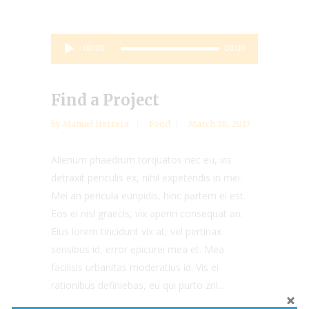
Audio
00:00
00:00
Player
Find a Project
by
Manuel Herrera
Food
March 28, 2017
Alienum phaedrum torquatos nec eu, vis
detraxit periculis ex, nihil expetendis in mei.
Mei an pericula euripidis, hinc partem ei est.
Eos ei nisl graecis, vix aperiri consequat an.
Eius lorem tincidunt vix at, vel pertinax
sensibus id, error epicurei mea et. Mea
facilisis urbanitas moderatius id. Vis ei
rationibus definiebas, eu qui purto zril...