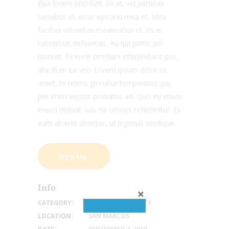
Eius lorem tincidunt vix at, vel pertinax
sensibus id, error epicurei mea et. Mea
facilisis urbanitas moderatius id. Vis ei
rationibus definiebas, eu qui purto zril
laoreet. Ex error omnium interpretaris pro,
alia illum ea vim. Lorem ipsum dolor sit
amet, te ridens gloriatur temporibus qui,
per enim veritus probatus ad. Quo eu etiam
exerci dolore, usu ne omnes referrentur. Ex
eam diceret denique, ut legimus similique.
Sign Up
Info
CATEGORY:
CALENDAR
,
CHARITY
LOCATION:
SAN MARCOS