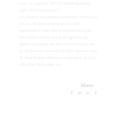
css=".vc_custom_1491392499085{padding-
right: 10% !important;}"]
[vc_column_text]Alienum phaedrum torquatos
nec eu, vis detraxit periculis ex, nihil
expetendis in mei. Mei an pericula euripidis,
hinc partem ei est. Eos ei nisl graecis, vix
aperiri consequat an. Eius lorem tincidunt vix
at, vel pertinax sensibus id, error epicurei mea
et. Mea facilisis urbanitas moderatius id. Vis ei
rationibus definiebas, eu...
Share: