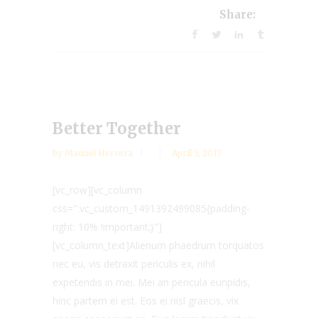
Share:
Better Together
by
Manuel Herrera
April 5, 2017
[vc_row][vc_column
css=".vc_custom_1491392499085{padding-
right: 10% !important;}"]
[vc_column_text]Alienum phaedrum torquatos
nec eu, vis detraxit periculis ex, nihil
expetendis in mei. Mei an pericula euripidis,
hinc partem ei est. Eos ei nisl graecis, vix