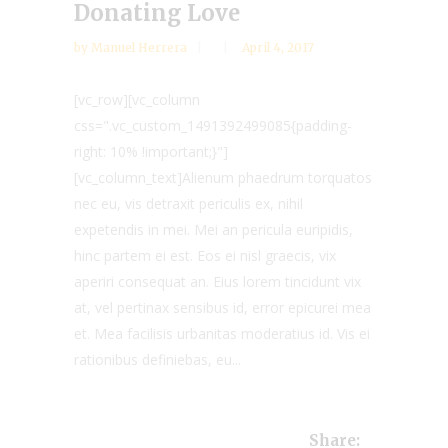
Donating Love
by
Manuel Herrera
April 4, 2017
[vc_row][vc_column
css=".vc_custom_1491392499085{padding-
right: 10% !important;}"]
[vc_column_text]Alienum phaedrum torquatos
nec eu, vis detraxit periculis ex, nihil
expetendis in mei. Mei an pericula euripidis,
hinc partem ei est. Eos ei nisl graecis, vix
aperiri consequat an. Eius lorem tincidunt vix
at, vel pertinax sensibus id, error epicurei mea
et. Mea facilisis urbanitas moderatius id. Vis ei
rationibus definiebas, eu...
Share: