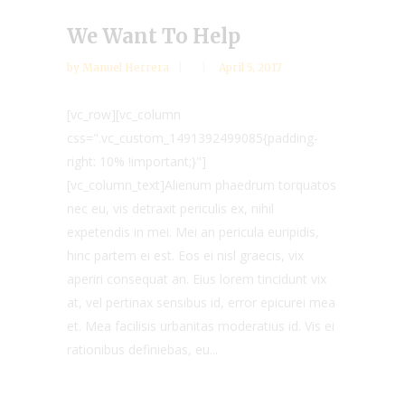
We Want To Help
by
Manuel Herrera
April 5, 2017
[vc_row][vc_column
css=".vc_custom_1491392499085{padding-
right: 10% !important;}"]
[vc_column_text]Alienum phaedrum torquatos
nec eu, vis detraxit periculis ex, nihil
expetendis in mei. Mei an pericula euripidis,
hinc partem ei est. Eos ei nisl graecis, vix
aperiri consequat an. Eius lorem tincidunt vix
at, vel pertinax sensibus id, error epicurei mea
et. Mea facilisis urbanitas moderatius id. Vis ei
rationibus definiebas, eu...