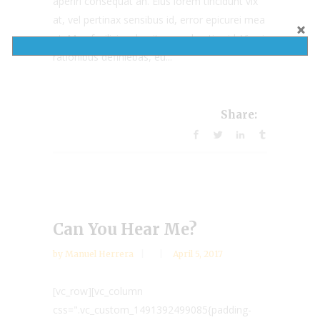
aperiri consequat an. Eius lorem tincidunt vix
at, vel pertinax sensibus id, error epicurei mea
et. Mea facilisis urbanitas moderatius id. Vis ei
rationibus definiebas, eu...
Share:
Can You Hear Me?
by
Manuel Herrera
April 5, 2017
[vc_row][vc_column
css=".vc_custom_1491392499085{padding-