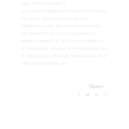
right: 10% !important;}"]
[vc_column_text]Alienum phaedrum torquatos
nec eu, vis detraxit periculis ex, nihil
expetendis in mei. Mei an pericula euripidis,
hinc partem ei est. Eos ei nisl graecis, vix
aperiri consequat an. Eius lorem tincidunt vix
at, vel pertinax sensibus id, error epicurei mea
et. Mea facilisis urbanitas moderatius id. Vis ei
rationibus definiebas, eu...
Share: